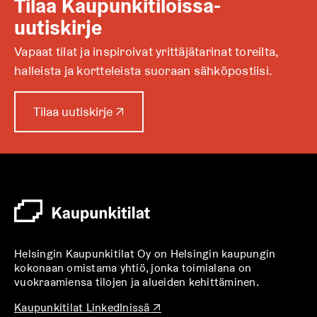
Tilaa Kaupunkitiloissa-
uutiskirje
Vapaat tilat ja inspiroivat yrittäjätarinat toreilta,
halleista ja kortteleista suoraan sähköpostiisi.
A
Tilaa uutiskirje
↗
u
k
e
a
a
u
u
t
Helsingin Kaupunkitilat Oy on Helsingin kaupungin
e
kokonaan omistama yhtiö, jonka toimialana on
e
vuokraamiensa tilojen ja alueiden kehittäminen.
n
v
A
Kaupunkitilat LinkedInissä
↗