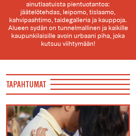
ainutlaatuista pientuotantoa:
jäätelötehdas, leipomo, tislaamo,
kahvipaahtimo, taidegalleria ja kauppoja.
Alueen sydän on tunnelmallinen ja kaikille
kaupunkilaisille avoin urbaani piha, joka
kutsuu viihtymään!
TAPAHTUMAT