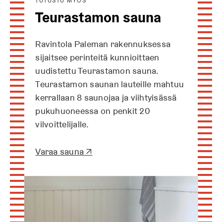
TUTUSTU MYÖS
Teurastamon sauna
Ravintola Paleman rakennuksessa
sijaitsee perinteitä kunnioittaen
uudistettu Teurastamon sauna.
Teurastamon saunan lauteille mahtuu
kerrallaan 8 saunojaa ja viihtyisässä
pukuhuoneessa on penkit 20
vilvoittelijalle.
A
Varaa sauna ↗
u
k
e
a
a