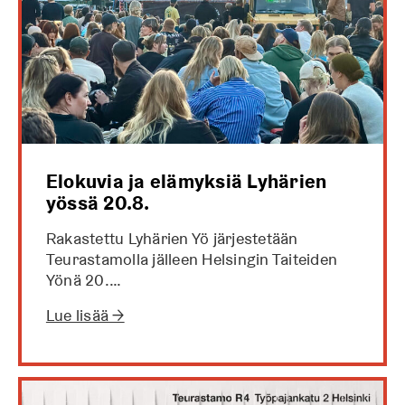
Elokuvia ja elämyksiä Lyhärien
yössä 20.8.
Rakastettu Lyhärien Yö järjestetään
Teurastamolla jälleen Helsingin Taiteiden
Yönä 20.…
Lue lisää →