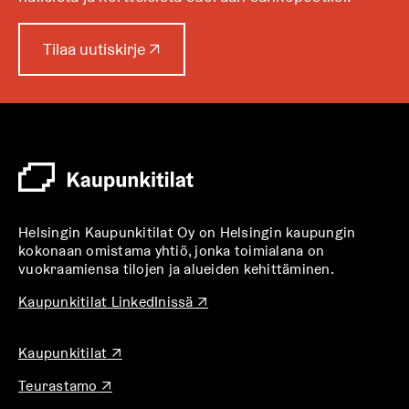
n
A
Tilaa uutiskirje
↗
u
k
e
a
a
u
u
t
Helsingin Kaupunkitilat Oy on Helsingin kaupungin
e
kokonaan omistama yhtiö, jonka toimialana on
e
vuokraamiensa tilojen ja alueiden kehittäminen.
n
v
A
Kaupunkitilat LinkedInissä
↗
u
ä
k
l
A
Kaupunkitilat
↗
e
i
u
a
l
A
Teurastamo
↗
k
a
u
e
e