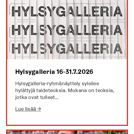
Hylsygalleria 16-31.7.2026
Hylsygalleria-ryhmänäyttely syleilee
hylättyjä taideteoksia. Mukana on teoksia,
jotka ovat tulleet…
Lue lisää →