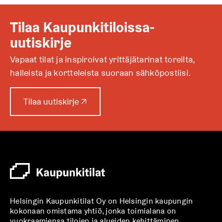
Tilaa Kaupunkitiloissa-
uutiskirje
Vapaat tilat ja inspiroivat yrittäjätarinat toreilta,
halleista ja kortteleista suoraan sähköpostiisi.
A
Tilaa uutiskirje
↗
u
k
e
a
a
u
u
t
Helsingin Kaupunkitilat Oy on Helsingin kaupungin
e
kokonaan omistama yhtiö, jonka toimialana on
e
vuokraamiensa tilojen ja alueiden kehittäminen.