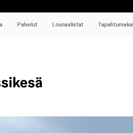
a
Palvelut
Lounaslistat
Tapahtumakal
sikesä