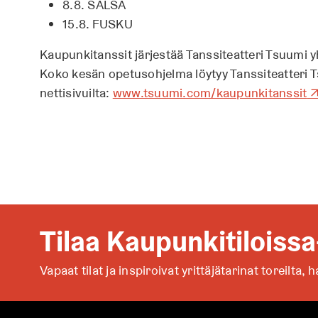
8.8. SALSA
15.8. FUSKU
Kaupunkitanssit järjestää Tanssiteatteri Tsuumi y
Koko kesän opetusohjelma löytyy Tanssiteatteri 
A
nettisivuilta:
www.tsuumi.com/kaupunkitanssit
u
k
e
a
a
u
u
Tilaa Kaupunkitiloissa
t
e
Vapaat tilat ja inspiroivat yrittäjätarinat toreilta,
h
e
n