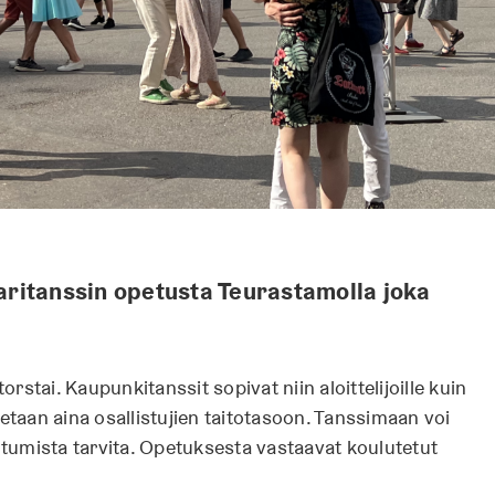
ritanssin opetusta Teurastamolla joka
stai. Kaupunkitanssit sopivat niin aloittelijoille kuin
etaan aina osallistujien taitotasoon. Tanssimaan voi
autumista tarvita. Opetuksesta vastaavat koulutetut