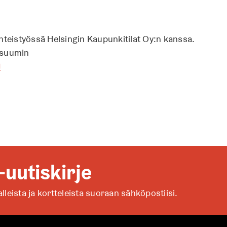
hteistyössä Helsingin Kaupunkitilat Oy:n kanssa.
Tsuumin
↗
-uutiskirje
alleista ja kortteleista suoraan sähköpostiisi.