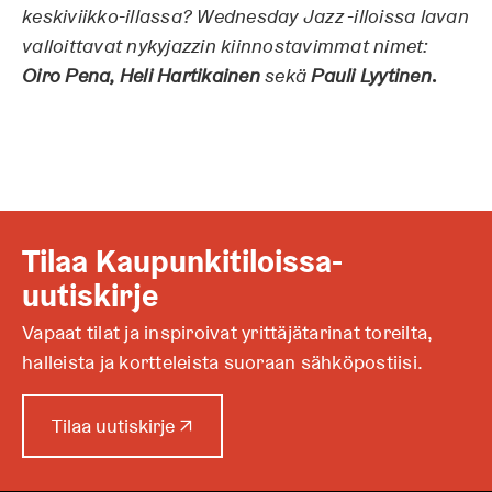
keskiviikko-illassa? Wednesday Jazz -illoissa lavan
valloittavat nykyjazzin kiinnostavimmat nimet:
Oiro Pena, Heli Hartikainen
sekä
Pauli Lyytinen
.
Tilaa Kaupunkitiloissa-
uutiskirje
Vapaat tilat ja inspiroivat yrittäjätarinat toreilta,
halleista ja kortteleista suoraan sähköpostiisi.
A
Tilaa uutiskirje
↗
u
k