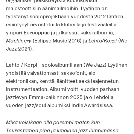
orgaanisen pelkistetyistä kuulokuvista
majesteettisiin äänimailmoihin. Lyytinen on
työstänyt sooloprojektiaan vuodesta 2012 lähtien,
esiintynyt arvostetuilla klubeilla ja festivaaleilla
ympäri Eurooppaa ja julkaissut kaksi albumia,
Machinery
(Eclipse Music 2016) ja
Lehto/Korpi
(We
Jazz 2024).
Lehto / Korpi – sooloalbumillaan (We Jazz) Lyytinen
yhdistää vaivattomasti saksofonit, elo-
elektroniikan, kenttä-äänitteet sekä laajennetun
instrumentaation. Albumi voitti vuoden parhaan
jazzlevyn Emma-palkinnon 2025 ja oli ehdolla
vuoden jazz/soul albumiksi Indie Awardsissa.
Mikä voisikaan olla parempi match kun
Teurastamon piha ja ilmainen jazz lämpimässä