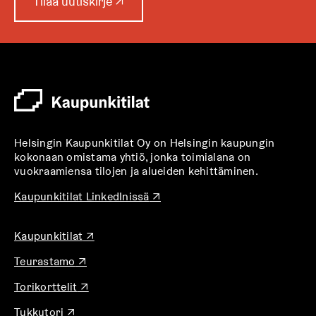
A
Tilaa uutiskirje
↗
u
k
e
a
a
u
u
t
Helsingin Kaupunkitilat Oy on Helsingin kaupungin
e
kokonaan omistama yhtiö, jonka toimialana on
e
vuokraamiensa tilojen ja alueiden kehittäminen.
n
v
A
Kaupunkitilat LinkedInissä
↗
u
ä
k
l
A
Kaupunkitilat
↗
e
i
u
a
l
A
Teurastamo
↗
k
a
u
e
e
u
A
Torikorttelit
↗
k
a
h
u
u
e
a
t
t
A
Tukkutori
↗
k