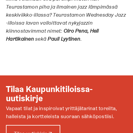
Teurastamon piha ja ilmainen jazz lämpimässä
keskiviikko-illassa? Teurastamon Wednesday Jazz
-illoissa lavan valloittavat nykyjazzin
kiinnostavimmat nimet:
Oiro Pena, Heli
Hartikainen
sekä
Pauli Lyytinen
.
Tilaa Kaupunkitiloissa-
uutiskirje
Vapaat tilat ja inspiroivat yrittäjätarinat toreilta,
halleista ja kortteleista suoraan sähköpostiisi.