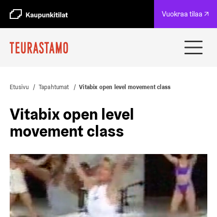
A
Vuokraa tilaa ↗
u
k
e
a
Avaa
a
ja
u
sulje
u
navig
t
Etusivu
/
Tapahtumat
/
Vitabix open level movement class
e
e
Vitabix open level
n
v
movement class
ä
l
i
l
e
h
t
e
e
n