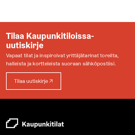
Tilaa Kaupunkitiloissa-
uutiskirje
Vapaat tilat ja inspiroivat yrittäjätarinat toreilta,
halleista ja kortteleista suoraan sähköpostiisi.
A
Tilaa uutiskirje
↗
u
k
e
a
a
u
u