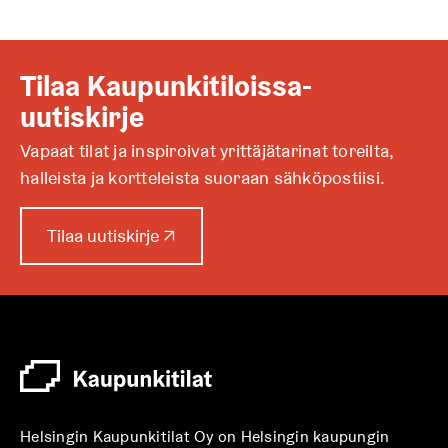
Tilaa Kaupunkitiloissa-
uutiskirje
Vapaat tilat ja inspiroivat yrittäjätarinat toreilta,
halleista ja kortteleista suoraan sähköpostiisi.
A
Tilaa uutiskirje
↗
u
k
e
a
a
u
u
t
Helsingin Kaupunkitilat Oy on Helsingin kaupungin
e