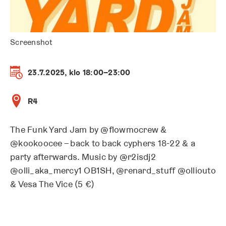
Screenshot
23.7.2025, klo 18:00–23:00
R4
The Funk Yard Jam by @flowmocrew &
@kookoocee – back to back cyphers 18-22 & a
party afterwards. Music by @r2isdj2
@olli_aka_mercy1 OB1SH, @renard_stuff @olliouto
& Vesa The Vice (5 €)