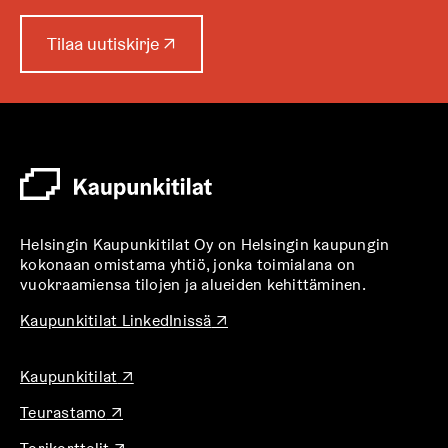
A
Tilaa uutiskirje
↗
u
k
e
a
a
u
u
t
Helsingin Kaupunkitilat Oy on Helsingin kaupungin
e
kokonaan omistama yhtiö, jonka toimialana on
e
vuokraamiensa tilojen ja alueiden kehittäminen.
n
v
A
Kaupunkitilat LinkedInissä
↗
u
ä
k
l
A
Kaupunkitilat
↗
e
i
u
a
l
A
Teurastamo
↗
k
a
u
e
e
u
A