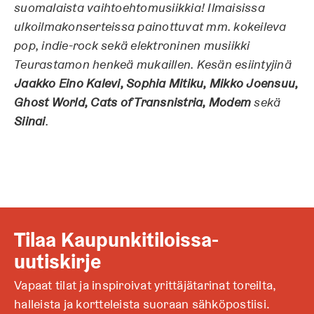
suomalaista vaihtoehtomusiikkia! Ilmaisissa
ulkoilmakonserteissa painottuvat mm. kokeileva
pop, indie-rock sekä elektroninen musiikki
Teurastamon henkeä mukaillen. Kesän esiintyjinä
Jaakko Eino Kalevi, Sophia Mitiku, Mikko Joensuu,
Ghost World, Cats of Transnistria, Modem
sekä
Siinai
.
Tilaa Kaupunkitiloissa-
uutiskirje
Vapaat tilat ja inspiroivat yrittäjätarinat toreilta,
halleista ja kortteleista suoraan sähköpostiisi.