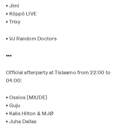
▪ Jimi
▪ Köppö LIVE
▪ Trixy
▪ VJ Random Doctors
▪▪▪
Official afterparty at Tislaamo from 22:00 to
04:00:
▪ Ossios [MX/DE]
▪ Guju
▪ Kalis Hilton & MJØ
▪ Juha Dallas