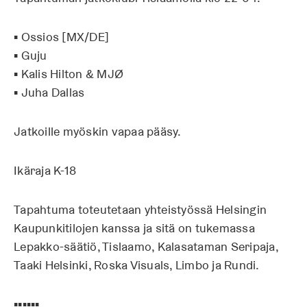
▪ Ossios [MX/DE]
▪ Guju
▪ Kalis Hilton & MJØ
▪ Juha Dallas
Jatkoille myöskin vapaa pääsy.
Ikäraja K-18
Tapahtuma toteutetaan yhteistyössä Helsingin
Kaupunkitilojen kanssa ja sitä on tukemassa
Lepakko-säätiö, Tislaamo, Kalasataman Seripaja,
Taaki Helsinki, Roska Visuals, Limbo ja Rundi.
▪▪▪▪▪▪