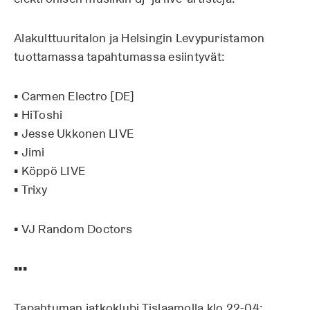
Alakulttuuritalon ja Helsingin Levypuristamon
tuottamassa tapahtumassa esiintyvät:
▪ Carmen Electro [DE]
▪ HiToshi
▪ Jesse Ukkonen LIVE
▪ Jimi
▪ Köppö LIVE
▪ Trixy
▪ VJ Random Doctors
▪▪▪
Tapahtuman jatkoklubi Tislaamolla klo 22-04: