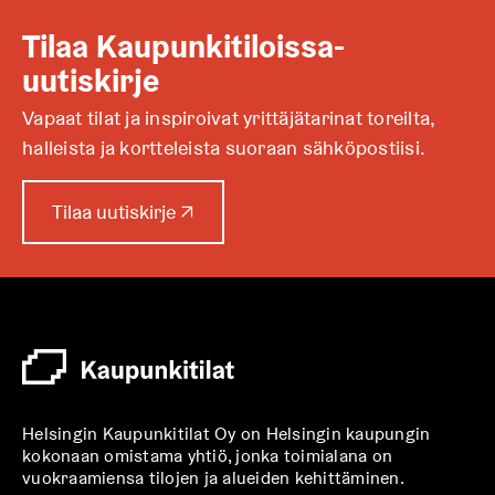
Tilaa Kaupunkitiloissa-
uutiskirje
Vapaat tilat ja inspiroivat yrittäjätarinat toreilta,
halleista ja kortteleista suoraan sähköpostiisi.
A
Tilaa uutiskirje
↗
u
k
e
a
a
u
u
t
Helsingin Kaupunkitilat Oy on Helsingin kaupungin
e
kokonaan omistama yhtiö, jonka toimialana on
e
vuokraamiensa tilojen ja alueiden kehittäminen.
n