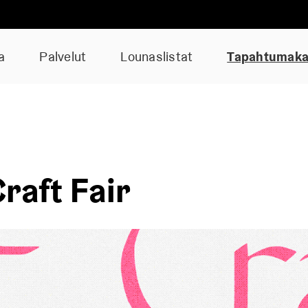
a
Palvelut
Lounaslistat
Tapahtumakal
raft Fair