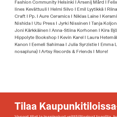
Fashion Community Helsinki I Arsenij Mård I Felix 
Iines Kevättuuli I Helmi Silvo I Emil Lyytikkä I Ri
Craft I Pp. I Aure Ceramics I Niklas Laine I Keram
Nishida I Utu Press I Jyrki Nissinen I Tanja Kolj
Joni Kärkkäinen I Anna-Stiina Korhonen I Kira Björ
Hippolyte Bookshop I Kevin Karel I Laura Hetemäki I
Kanon I Eemeli Sahimaa I Julia Syrzistie I Emma L
nosapluna) I Artsy Records & Friends I More!
Tilaa Kaupunkitiloissa
Vapaat tilat ja inspiroivat yrittäjätarinat toreilta,
h