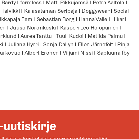
Bardy I formless I Matti Pikkujämsä I Petra Aaltola I
ina Talvikki I Kalasataman Seripaja I Doggywear I Social
iikkapaja Fem I Sebastian Borg I Hanna Valle I Hikari
onen I Juuso Noronkoski I Kasperi Leo Holopainen I
klund I Aurea Tanttu I Tuuli Kudoi I Matilda Palmu I
 Juliana Hyrri I Sonja Dallyn I Ellen Järnefelt I Pinja
arkovuo I Albert Eronen I Viljami Nissi I Sapluuna (by
-uutiskirje
alleista ja kortteleista suoraan sähköpostiisi.