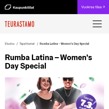
A
Vuokraa tilaa ↗
u
k
e
a
Avaa
a
ja
u
sulje
u
navig
t
Etusivu
/
Tapahtumat
/
Rumba Latina – Women’s Day Special
e
e
Rumba Latina – Women’s
n
v
Day Special
ä
l
i
l
e
h
t
e
e
n