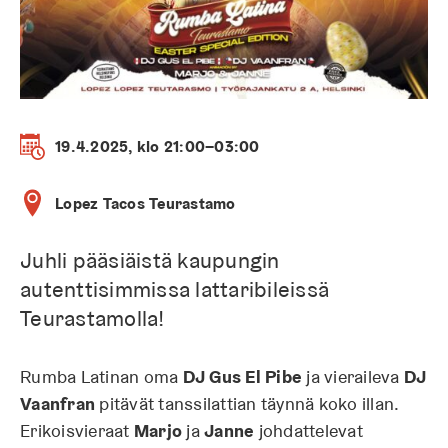
19.4.2025, klo 21:00–03:00
Lopez Tacos Teurastamo
Juhli pääsiäistä kaupungin
autenttisimmissa lattaribileissä
Teurastamolla!
Rumba Latinan oma
DJ Gus El Pibe
ja vieraileva
DJ
Vaanfran
pitävät tanssilattian täynnä koko illan.
Erikoisvieraat
Marjo
ja
Janne
johdattelevat