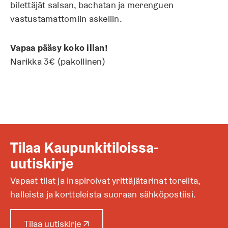
bilettäjät salsan, bachatan ja merenguen
vastustamattomiin askeliin.
Vapaa pääsy koko illan!
Narikka 3€ (pakollinen)
Tilaa Kaupunkitiloissa-
uutiskirje
Vapaat tilat ja inspiroivat yrittäjätarinat toreilta,
halleista ja kortteleista suoraan sähköpostiisi.
A
Tilaa uutiskirje
↗