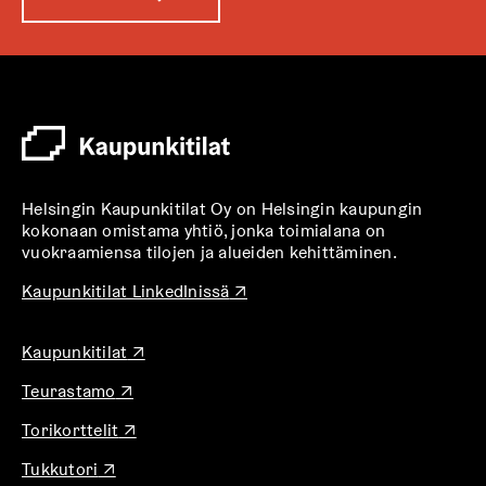
u
k
e
a
a
u
u
t
Helsingin Kaupunkitilat Oy on Helsingin kaupungin
e
kokonaan omistama yhtiö, jonka toimialana on
e
vuokraamiensa tilojen ja alueiden kehittäminen.
n
v
A
Kaupunkitilat LinkedInissä
↗
u
ä
k
l
A
Kaupunkitilat
↗
e
i
u
a
l
A
Teurastamo
↗
k
a
u
e
e
u
A
Torikorttelit
↗
k
a
h
u
u
e
a
t
t
A
Tukkutori
↗
k
a
u
e