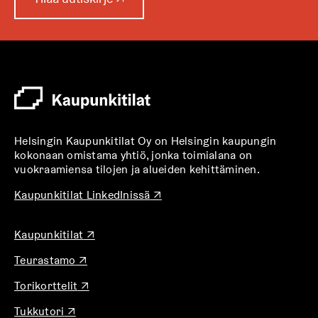
u
k
e
a
a
u
u
t
Helsingin Kaupunkitilat Oy on Helsingin kaupungin
e
kokonaan omistama yhtiö, jonka toimialana on
e
vuokraamiensa tilojen ja alueiden kehittäminen.
n
v
A
Kaupunkitilat LinkedInissä
↗
u
ä
k
l
A
Kaupunkitilat
↗
e
i
u
a
l
A
Teurastamo
↗
k
a
u
e
e
u
A
Torikorttelit
↗
k
a
h
u
u
e
a
t
t
A
Tukkutori
↗
k
a