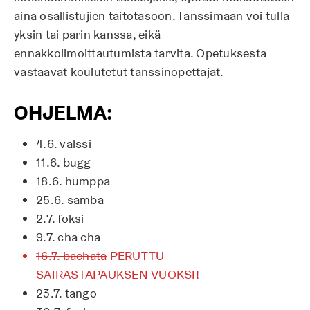
aina osallistujien taitotasoon. Tanssimaan voi tulla
yksin tai parin kanssa, eikä
ennakkoilmoittautumista tarvita. Opetuksesta
vastaavat koulutetut tanssinopettajat.
OHJELMA:
4.6. valssi
11.6. bugg
18.6. humppa
25.6. samba
2.7. foksi
9.7. cha cha
16.7. bachata
PERUTTU
SAIRASTAPAUKSEN VUOKSI!
23.7. tango