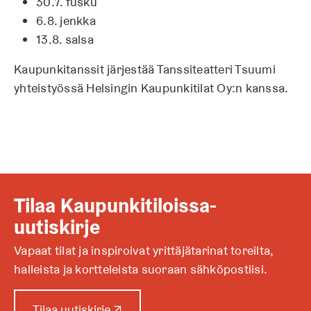
30.7. fusku
6.8. jenkka
13.8. salsa
Kaupunkitanssit järjestää Tanssiteatteri Tsuumi
yhteistyössä Helsingin Kaupunkitilat Oy:n kanssa.
Tilaa Kaupunkitiloissa-
uutiskirje
Vapaat tilat ja inspiroivat yrittäjätarinat toreilta,
halleista ja kortteleista suoraan sähköpostiisi.
A
Tilaa uutiskirje
↗