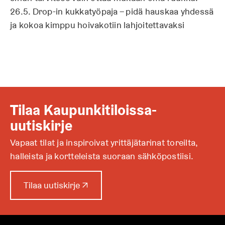
26.5. Drop-in kukkatyöpaja – pidä hauskaa yhdessä
ja kokoa kimppu hoivakotiin lahjoitettavaksi
Tilaa Kaupunkitiloissa-
uutiskirje
Vapaat tilat ja inspiroivat yrittäjätarinat toreilta,
halleista ja kortteleista suoraan sähköpostiisi.
A
Tilaa uutiskirje
↗
u
k
e