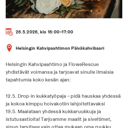
26.5.2026, klo 16:00–17:00
Helsingin Kahvipaahtimon Päiväkahvibaari
Helsingin Kahvipaahtimo ja FloweRescue
yhdistävät voimansa ja tarjoavat sinulle ilmaisia
tapahtumia koko kesän ajan:
12.5. Drop-in kukkatyöpaja – pidä hauskaa yhdessä
ja kokoa kimppu hoivakotiin lahjoitettavaksi
19.5. Maalataan yhdessä kukkaruukkuja ja
istutusastioita! Tarjoamme maalit ja siveltimet,
sinun tarvitsee vain ottaa mukaan oma ruukku.