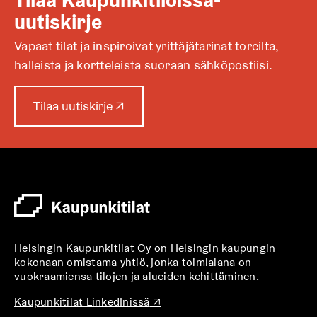
uutiskirje
Vapaat tilat ja inspiroivat yrittäjätarinat toreilta,
halleista ja kortteleista suoraan sähköpostiisi.
A
Tilaa uutiskirje
↗
u
k
e
a
a
u
u
t
Helsingin Kaupunkitilat Oy on Helsingin kaupungin
e
kokonaan omistama yhtiö, jonka toimialana on
e
vuokraamiensa tilojen ja alueiden kehittäminen.
n
v
A
Kaupunkitilat LinkedInissä
↗
u
ä