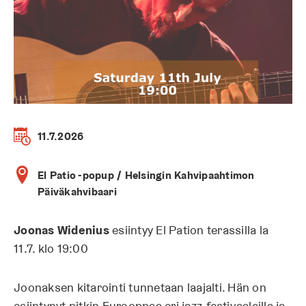
11.7.2026
El Patio -popup / Helsingin Kahvipaahtimon
Päiväkahvibaari
Joonas Widenius
esiintyy El Pation terassilla la
11.7. klo 19:00
Joonaksen kitarointi tunnetaan laajalti. Hän on
esiintynyt pitkin Eurooppaa eri jazz-festivaaleilla ja