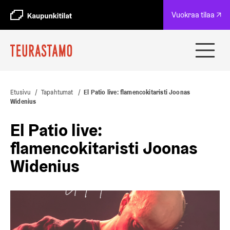
A
Vuokraa tilaa ↗
u
k
e
a
Avaa
a
ja
u
sulje
u
navig
t
Etusivu
/
Tapahtumat
/
El Patio live: flamencokitaristi Joonas
e
Widenius
e
n
El Patio live:
v
ä
flamencokitaristi Joonas
l
Widenius
i
l
e
h
t
e
e
n