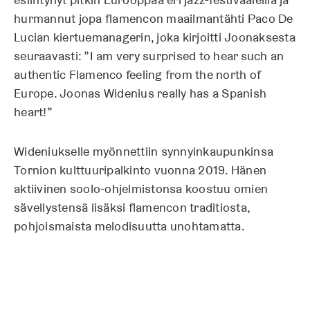
hurmannut jopa flamencon maailmantähti Paco De
Lucian kiertuemanagerin, joka kirjoitti Joonaksesta
seuraavasti: ”I am very surprised to hear such an
authentic Flamenco feeling from the north of
Europe. Joonas Widenius really has a Spanish
heart!”
Wideniukselle myönnettiin synnyinkaupunkinsa
Tornion kulttuuripalkinto vuonna 2019. Hänen
aktiivinen soolo-ohjelmistonsa koostuu omien
sävellystensä lisäksi flamencon traditiosta,
pohjoismaista melodisuutta unohtamatta.