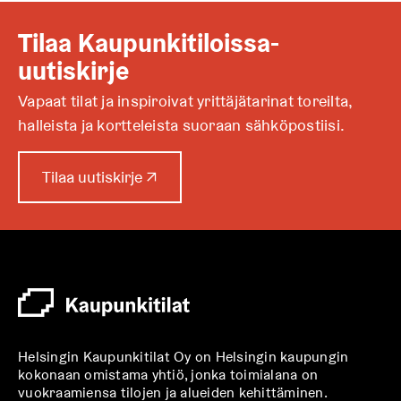
Tilaa Kaupunkitiloissa-
uutiskirje
Vapaat tilat ja inspiroivat yrittäjätarinat toreilta,
halleista ja kortteleista suoraan sähköpostiisi.
A
Tilaa uutiskirje
↗
u
k
e
a
a
u
u
t
Helsingin Kaupunkitilat Oy on Helsingin kaupungin
e
kokonaan omistama yhtiö, jonka toimialana on
e
vuokraamiensa tilojen ja alueiden kehittäminen.