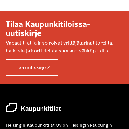
Tilaa Kaupunkitiloissa-
uutiskirje
Vapaat tilat ja inspiroivat yrittäjätarinat toreilta,
halleista ja kortteleista suoraan sähköpostiisi.
A
Tilaa uutiskirje
↗
u
k
e
a
a
u
u
t
Helsingin Kaupunkitilat Oy on Helsingin kaupungin
e