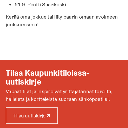
24.9. Pentti Saarikoski
Kerää oma jokkue tai liity baarin omaan avoimeen
joukkueeseen!
Tilaa Kaupunkitiloissa-
uutiskirje
Vapaat tilat ja inspiroivat yrittäjätarinat toreilta,
halleista ja kortteleista suoraan sähköpostiisi.
A
Tilaa uutiskirje
↗
u