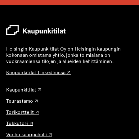
k
e
a
a
u
u
t
Helsingin Kaupunkitilat Oy on Helsingin kaupungin
e
kokonaan omistama yhtiö, jonka toimialana on
e
vuokraamiensa tilojen ja alueiden kehittäminen.
n
v
A
Kaupunkitilat LinkedInissä
↗
u
ä
k
l
A
Kaupunkitilat
↗
e
i
u
a
l
A
Teurastamo
↗
k
a
u
e
e
u
A
Torikorttelit
↗
k
a
h
u
u
e
a
t
t
A
Tukkutori
↗
k
a
u
e
e
u
e
a
u
A
e
Vanha kauppahalli
↗
k
e
a
u