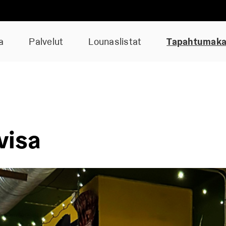
a
Palvelut
Lounaslistat
Tapahtumakal
visa