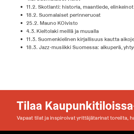
11.2. Skotlanti: historia, maantiede, elinkeinot
18.2. Suomalaiset perinneruoat
25.2. Mauno KOivisto
4.3. Kieltolaki meillä ja muualla
11.3. Suomenkielinen kirjallisuus kautta aikoj
18.3. Jazz-musiikki Suomessa: alkuperä, yhtyee
Tilaa Kaupunkitiloissa
Vapaat tilat ja inspiroivat yrittäjätarinat toreilta,
h