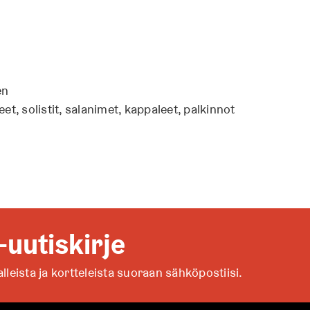
en
t, solistit, salanimet, kappaleet, palkinnot
-uutiskirje
alleista ja kortteleista suoraan sähköpostiisi.