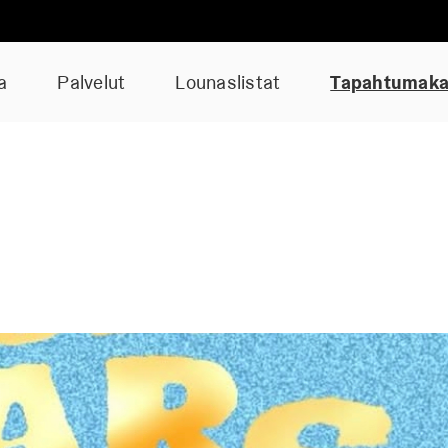
a
Palvelut
Lounaslistat
Tapahtumakal