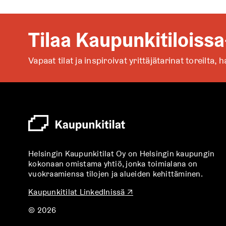
Tilaa Kaupunkitiloissa
Vapaat tilat ja inspiroivat yrittäjätarinat toreilta,
h
Helsingin Kaupunkitilat Oy on Helsingin kaupungin
kokonaan omistama yhtiö, jonka toimialana on
vuokraamiensa tilojen ja alueiden kehittäminen.
A
Kaupunkitilat LinkedInissä
↗
u
© 2026
k
e