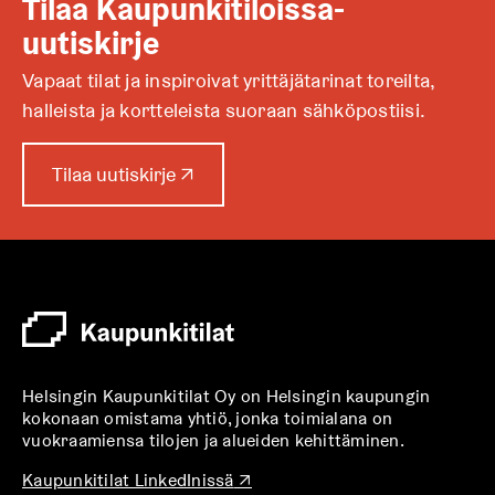
Tilaa Kaupunkitiloissa-
uutiskirje
Vapaat tilat ja inspiroivat yrittäjätarinat toreilta,
halleista ja kortteleista suoraan sähköpostiisi.
A
Tilaa uutiskirje
↗
u
k
e
a
a
u
u
t
Helsingin Kaupunkitilat Oy on Helsingin kaupungin
e
kokonaan omistama yhtiö, jonka toimialana on
e
vuokraamiensa tilojen ja alueiden kehittäminen.
n
v
A
Kaupunkitilat LinkedInissä
↗