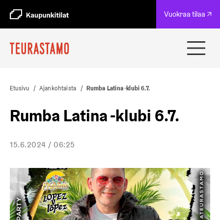
A
Vuokraa tilaa ↗
u
k
e
a
Avaa
a
ja
u
sulje
u
navig
t
Etusivu
/
Ajankohtaista
/
Rumba Latina -klubi 6.7.
e
e
Rumba Latina -klubi 6.7.
n
v
ä
15.6.2024 / 06:25
l
i
l
e
h
t
e
e
n