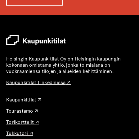
u
k
e
a
a
u
u
t
Helsingin Kaupunkitilat Oy on Helsingin kaupungin
e
kokonaan omistama yhtiö, jonka toimialana on
e
vuokraamiensa tilojen ja alueiden kehittäminen.
n
v
A
Kaupunkitilat LinkedInissä
↗
u
ä
k
l
A
Kaupunkitilat
↗
e
i
u
a
l
A
Teurastamo
↗
k
a
u
e
e
u
A
Torikorttelit
↗
k
a
h
u
u
e
a
t
t
A
Tukkutori
↗
k
a
u
e
e