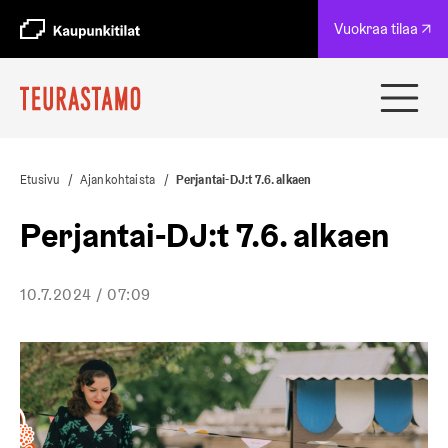
A
Vuokraa tilaa ↗
u
k
e
a
Avaa
a
ja
u
sulje
u
navig
t
Etusivu
/
Ajankohtaista
/
Perjantai-DJ:t 7.6. alkaen
e
e
Perjantai-DJ:t 7.6. alkaen
n
v
ä
10.7.2024 / 07:09
l
i
l
e
h
t
e
e
n