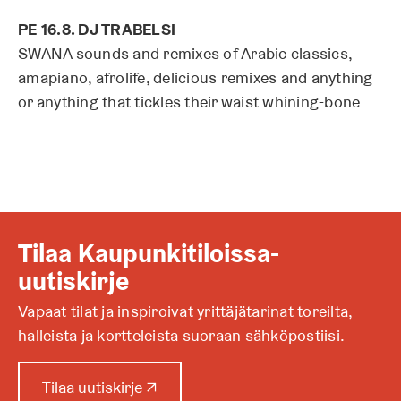
PE 16.8. DJ TRABELSI
SWANA sounds and remixes of Arabic classics,
amapiano, afrolife, delicious remixes and anything
or anything that tickles their waist whining-bone
Tilaa Kaupunkitiloissa-
uutiskirje
Vapaat tilat ja inspiroivat yrittäjätarinat toreilta,
halleista ja kortteleista suoraan sähköpostiisi.
A
Tilaa uutiskirje
↗