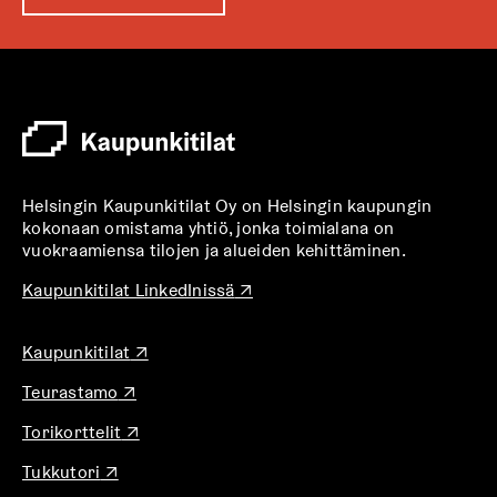
u
k
e
a
a
u
u
t
Helsingin Kaupunkitilat Oy on Helsingin kaupungin
e
kokonaan omistama yhtiö, jonka toimialana on
e
vuokraamiensa tilojen ja alueiden kehittäminen.
n
v
A
Kaupunkitilat LinkedInissä
↗
u
ä
k
l
A
Kaupunkitilat
↗
e
i
u
a
l
A
Teurastamo
↗
k
a
u
e
e
u
A
Torikorttelit
↗
k
a
h
u
u
e
a
t
t
A
Tukkutori
↗
k
a
u
e
e
u