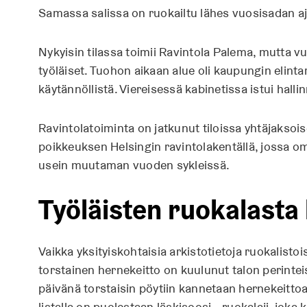
Samassa salissa on ruokailtu lähes vuosisadan a
Nykyisin tilassa toimii Ravintola Palema, mutta v
työläiset. Tuohon aikaan alue oli kaupungin elinta
käytännöllistä. Viereisessä kabinetissa istui halli
Ravintolatoiminta on jatkunut tiloissa yhtäjaksoi
poikkeuksen Helsingin ravintolakentällä, jossa omi
usein muutaman vuoden sykleissä.
Työläisten ruokalasta
Vaikka yksityiskohtaisia arkistotietoja ruokalistoist
torstainen hernekeitto on kuulunut talon perinteis
päivänä torstaisin pöytiin kannetaan hernekeitt
listalla on puolestaan läskisoosi – ruokalaji, jok