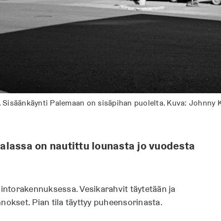
. Sisäänkäynti Palemaan on sisäpihan puolelta. Kuva: Johnn
alassa on nautittu lounasta jo vuodesta
ntorakennuksessa. Vesikarahvit täytetään ja
nokset. Pian tila täyttyy puheensorinasta.