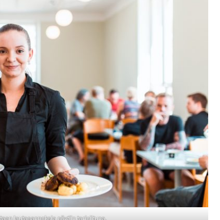
taan lautasannoksia pöytiin tarjoiltuna.