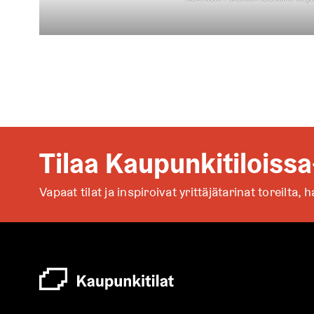
Tilaa Kaupunkitiloissa
Vapaat tilat ja inspiroivat yrittäjätarinat toreilta,
h