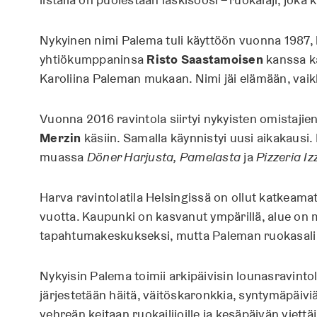
Nykyinen nimi Palema tuli käyttöön vuonna 1987, 
yhtiökumppaninsa
Risto Saastamoisen
kanssa k
Karoliina Paleman mukaan. Nimi jäi elämään, vaikk
Vuonna 2016 ravintola siirtyi nykyisten omistajie
Merzin
käsiin. Samalla käynnistyi uusi aikakaus
muassa
Döner Harjusta, Pamelasta
ja
Pizzeria Iz
Harva ravintolatila Helsingissä on ollut katkeam
vuotta. Kaupunki on kasvanut ympärillä, alue on 
tapahtumakeskukseksi, mutta Paleman ruokasali 
Nykyisin Palema toimii arkipäivisin lounasravinto
järjestetään häitä, väitöskaronkkia, syntymäpäiviä 
vehreän keitaan ruokailijoille ja kesäpäivän viettäji