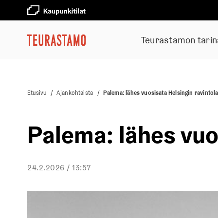
Teurastamon tarin
Etusivu
/
Ajankohtaista
/
Palema: lähes vuosisata Helsingin ravintola
Palema: lähes vuo
24.2.2026 / 13:57