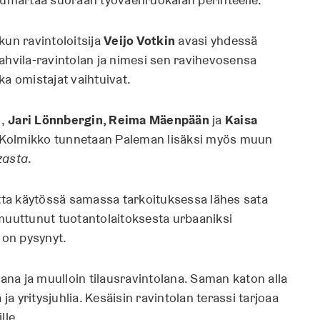
kun ravintoloitsija
Veijo Votkin
avasi yhdessä
ahvila-ravintolan ja nimesi sen ravihevosensa
a omistajat vaihtuivat.
n,
Jari Lönnbergin, Reima Mäenpään
ja
Kaisa
i. Kolmikko tunnetaan Paleman lisäksi myös muun
zasta
.
atta käytössä samassa tarkoituksessa lähes sata
muuttunut tuotantolaitoksesta urbaaniksi
on pysynyt.
lana ja muulloin tilausravintolana. Saman katon alla
ja yritysjuhlia. Kesäisin ravintolan terassi tarjoaa
lle.