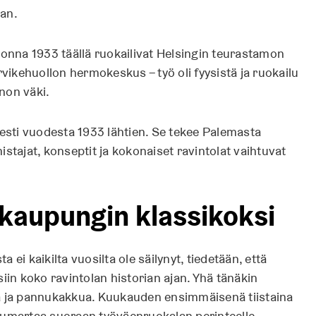
jan.
uonna 1933 täällä ruokailivat Helsingin teurastamon
rvikehuollon hermokeskus – työ oli fyysistä ja ruokailu
nnon väki.
sesti vuodesta 1933 lähtien. Se tekee Palemasta
stajat, konseptit ja kokonaiset ravintolat vaihtuvat
 kaupungin klassikoksi
a ei kaikilta vuosilta ole säilynyt, tiedetään, että
iin koko ravintolan historian ajan. Yhä tänäkin
oa ja pannukakkua. Kuukauden ensimmäisenä tiistaina
a kumartaa suoraan työväenruokalan perinteelle.