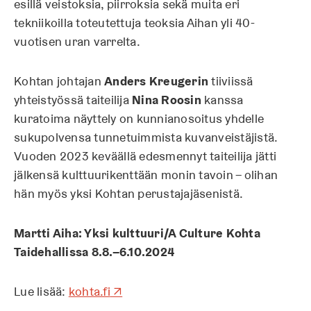
esillä veistoksia, piirroksia sekä muita eri
tekniikoilla toteutettuja teoksia Aihan yli 40-
vuotisen uran varrelta.
Kohtan johtajan
Anders Kreugerin
tiiviissä
yhteistyössä taiteilija
Nina Roosin
kanssa
kuratoima näyttely on kunnianosoitus yhdelle
sukupolvensa tunnetuimmista kuvanveistäjistä.
Vuoden 2023 keväällä edesmennyt taiteilija jätti
jälkensä kulttuurikenttään monin tavoin – olihan
hän myös yksi Kohtan perustajajäsenistä.
Martti Aiha: Yksi kulttuuri/A Culture Kohta
Taidehallissa 8.8.–6.10.2024
A
Lue lisää:
kohta.fi
↗
u