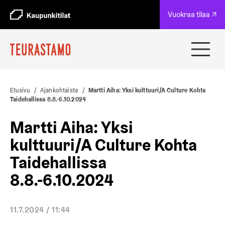
A
Vuokraa tilaa ↗
u
k
e
a
Avaa
a
ja
u
sulje
u
navig
t
Etusivu
/
Ajankohtaista
/
Martti Aiha: Yksi kulttuuri/A Culture Kohta
e
Taidehallissa 8.8.-6.10.2024
e
n
Martti Aiha: Yksi
v
ä
kulttuuri/A Culture Kohta
l
Taidehallissa
i
l
8.8.-6.10.2024
e
h
t
e
11.7.2024 / 11:44
e
n