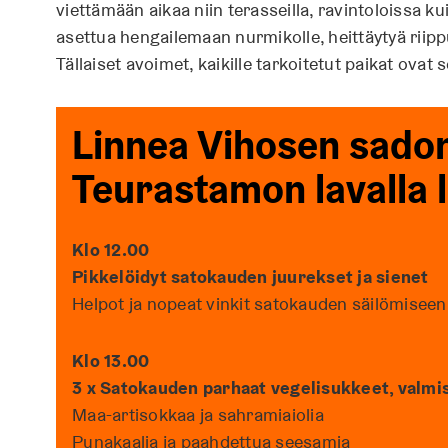
viettämään aikaa niin terasseilla, ravintoloissa ku
asettua hengailemaan nurmikolle, heittäytyä riippuk
Tällaiset avoimet, kaikille tarkoitetut paikat ovat
Linnea Vihosen sadon
Teurastamon lavalla l
Klo 12.00
Pikkelöidyt satokauden juurekset ja sienet
Helpot ja nopeat vinkit satokauden säilömiseen
Klo 13.00
3 x Satokauden parhaat vegelisukkeet, valmis
Maa-artisokkaa ja sahramiaiolia
Punakaalia ja paahdettua seesamia