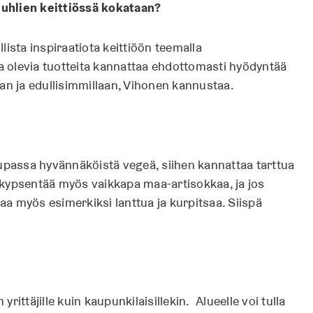
juhlien keittiössä kokataan?
ista inspiraatiota keittiöön teemalla
 olevia tuotteita kannattaa ehdottomasti hyödyntää
llaan ja edullisimmillaan, Vihonen kannustaa.
passa hyvännäköistä vegeä, siihen kannattaa tarttua
 kypsentää myös vaikkapa maa-artisokkaa, ja jos
a myös esimerkiksi lanttua ja kurpitsaa. Siispä
yrittäjille kuin kaupunkilaisillekin. Alueelle voi tulla