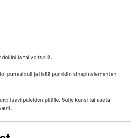
liinilla tai veitsellä.
aloi punasipuli ja lisää purkkiin sinapinsiementen
pitsaviipaleiden päälle. Sulje kansi tai aseta
auti.
et