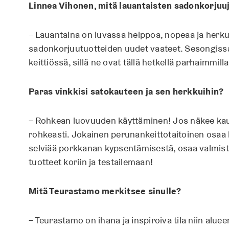
Linnea Vihonen, mitä lauantaisten sadonkorjuu
– Lauantaina on luvassa helppoa, nopeaa ja herkull
sadonkorjuutuotteiden uudet vaateet. Sesongissa
keittiössä, sillä ne ovat tällä hetkellä parhaimmi
Paras vinkkisi satokauteen ja sen herkkuihin?
– Rohkean luovuuden käyttäminen! Jos näkee kau
rohkeasti. Jokainen perunankeittotaitoinen osaa
selviää porkkanan kypsentämisestä, osaa valmista
tuotteet koriin ja testailemaan!
Mitä Teurastamo merkitsee sinulle?
– Teurastamo on ihana ja inspiroiva tila niin alueen 