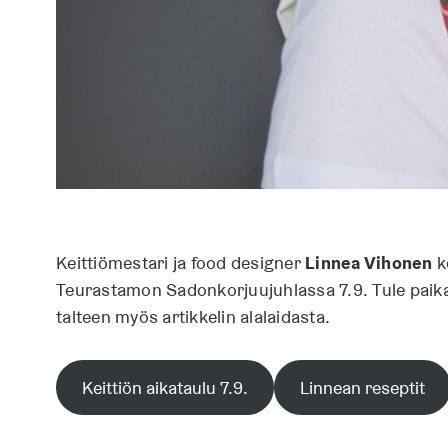
Keittiömestari ja food designer
Linnea Vihonen
k
Teurastamon Sadonkorjuujuhlassa 7.9. Tule paikal
talteen myös artikkelin alalaidasta.
Keittiön aikataulu 7.9.
Linnean reseptit