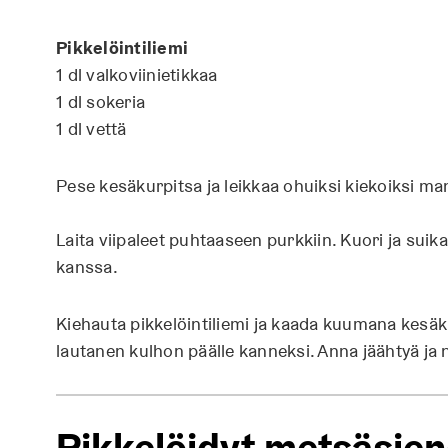
Pikkelöintiliemi
1 dl valkoviinietikkaa
1 dl sokeria
1 dl vettä
Pese kesäkurpitsa ja leikkaa ohuiksi kiekoiksi mando
Laita viipaleet puhtaaseen purkkiin. Kuori ja suik
kanssa.
Kiehauta pikkelöintiliemi ja kaada kuumana kesäkur
lautanen kulhon päälle kanneksi. Anna jäähtyä ja n
Pikkelöidyt metsäsien