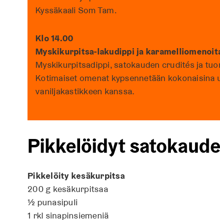
Kyssäkaali Som Tam.
Klo 14.00
Myskikurpitsa-lakudippi ja karamelliomenoit
Myskikurpitsadippi, satokauden crudités ja tuor
Kotimaiset omenat kypsennetään kokonaisina uun
vaniljakastikkeen kanssa.
Pikkelöidyt satokaude
Pikkelöity kesäkurpitsa
200 g kesäkurpitsaa
½ punasipuli
1 rkl sinapinsiemeniä