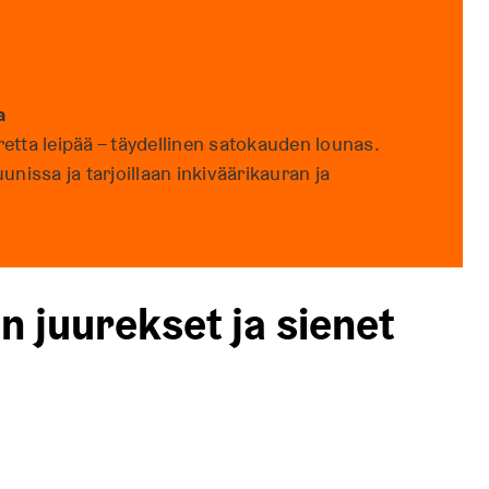
a
etta leipää – täydellinen satokauden lounas.
issa ja tarjoillaan inkiväärikauran ja
n juurekset ja sienet