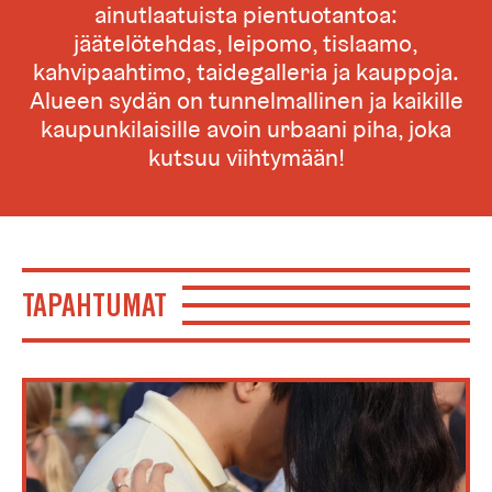
ainutlaatuista pientuotantoa:
jäätelötehdas, leipomo, tislaamo,
kahvipaahtimo, taidegalleria ja kauppoja.
Alueen sydän on tunnelmallinen ja kaikille
kaupunkilaisille avoin urbaani piha, joka
kutsuu viihtymään!
TAPAHTUMAT