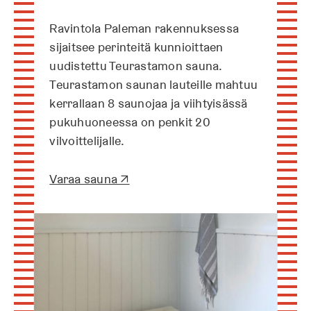
Ravintola Paleman rakennuksessa
sijaitsee perinteitä kunnioittaen
uudistettu Teurastamon sauna.
Teurastamon saunan lauteille mahtuu
kerrallaan 8 saunojaa ja viihtyisässä
pukuhuoneessa on penkit 20
vilvoittelijalle.
A
Varaa sauna ↗
u
k
e
a
a
u
u