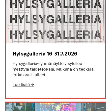
Hylsygalleria 16-31.7.2026
Hylsygalleria-ryhmänäyttely syleilee
hylättyjä taideteoksia. Mukana on teoksia,
jotka ovat tulleet…
Lue lisää →