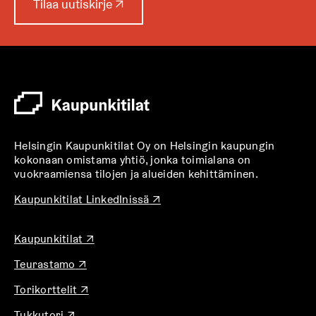
A
Tilaa uutiskirje
↗
u
k
e
a
a
u
u
t
Helsingin Kaupunkitilat Oy on Helsingin kaupungin
e
kokonaan omistama yhtiö, jonka toimialana on
e
vuokraamiensa tilojen ja alueiden kehittäminen.
n
v
A
Kaupunkitilat LinkedInissä
↗
u
ä
k
l
A
Kaupunkitilat
↗
e
i
u
a
l
A
Teurastamo
↗
k
a
u
e
e
u
A
Torikorttelit
↗
k
a
h
u
u
e
a
t
t
A
Tukkutori
↗